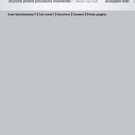
85/2006 privind procedura insolventei
acceptam este
citeste mai mult
c
|
|
|
|
Cum functioneaza?
Cat costa?
Inscriere
Contact
Prima pagina