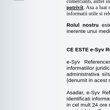
comercianti, astfel 
potrivit
. Asa a luat
informatii utile si re
Rolul nostru
este
inerente unui medi
CE ESTE e-Syv R
e-Syv Referenc
informatiilor jurid
administrativa si/
(denumit in acest s
Asadar, e-Syv Re
identificati inform
in cel mult 24 ore 