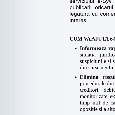
serviciului e-Sy
publicarii
oricaru
legatura cu comer
interes.
CUM VA AJUTA e-S
Informeaza ra
situatia juri
suspiciunile si 
din surse neofici
Elimina risc
procedurale din 
creditori, debi
monitorizate. e-
timp util de ca
opozitie si a alt