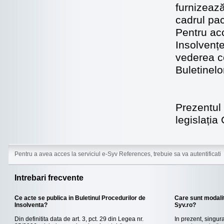
furnizează
cadrul pac
Pentru acc
Insolvențe
vederea co
Buletinel
Prezentul 
legislați
Pentru a avea acces la serviciul e-Syv References, trebuie sa va autentificati
Intrebari frecvente
Ce acte se publica in Buletinul Procedurilor de
Care sunt modalit
Insolventa?
Syv.ro?
Din definitita data de art. 3, pct. 29 din Legea nr.
In prezent, singur