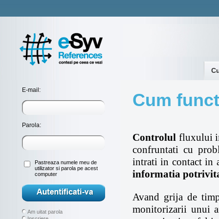
Cu
E-mail:
Cum funct
Parola:
Controlul
fluxului 
confruntati cu prob
intrati in contact in
Pastreaza numele meu de
utilizator si parola pe acest
informatia potrivita
computer
Avand grija de tim
monitorizarii unui a
Am uitat parola
Inscriere