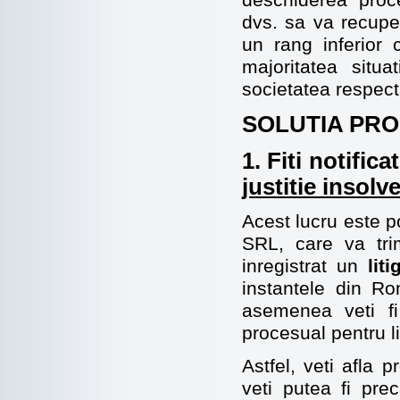
deschiderea proce
dvs. sa va recuper
un rang inferior c
majoritatea situ
societatea respect
SOLUTIA PRO
1. Fiti notifica
justitie
insolve
Acest lucru este p
SRL, care va tri
inregistrat un
lit
instantele din Ro
asemenea veti fi
procesual pentru li
Astfel, veti afla 
veti putea fi pre